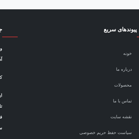
پیوندهای سریع
ج
و
خونه
آ
درباره ما
کا
محصولات
ای
تماس با ما
تل
نقشه سایت
ف
س
سیاست حفظ حریم خصوصی