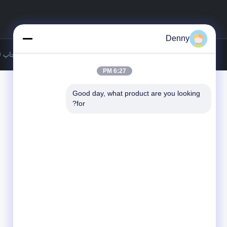
Denny
حقوق چاپ © 2019-2026 NEW-ERA STEEL TUBE TECHNOLOGY CO.,LTD. تمام حق
6:27 PM
Good day, what product are you looking 
for?