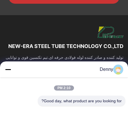
NEW-ERA STEEL TUBE TECHNOLOGY CO.,LTD
تولید کننده و صادر کننده لوله فولادی حرفه ای.تیم تکنسین قوی و توانایی
ساخت.کیفیت لوله پایدار و قیمت رقابتی.
Denny
پیوندهای سریع
صفحه اصلی
محصولات
2:10 PM
فیلم های
درباره ما
تور کارخانه
کنترل کیفیت
Good day, what product are you looking for?
با ما تماس بگیرید
درخواست نقل قول
اخبار
تماس با ما