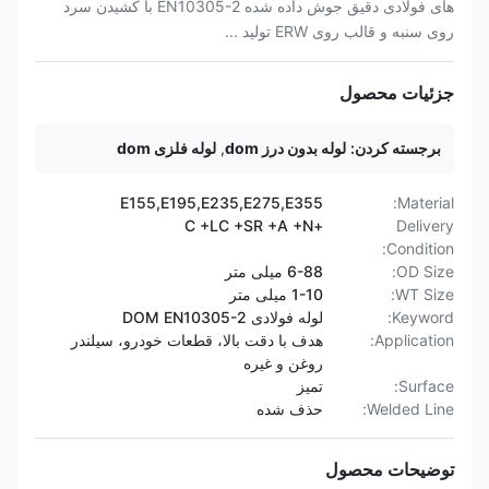
های فولادی دقیق جوش داده شده EN10305-2 با کشیدن سرد
روی سنبه و قالب روی ERW تولید ...
جزئیات محصول
برجسته کردن:
لوله بدون درز dom
,
لوله فلزی dom
E155,E195,E235,E275,E355
Material:
+C +LC +SR +A +N
Delivery
Condition:
OD Size:
6-88 میلی متر
WT Size:
1-10 میلی متر
Keyword:
لوله فولادی DOM EN10305-2
Application:
هدف با دقت بالا، قطعات خودرو، سیلندر
روغن و غیره
Surface:
تمیز
Welded Line:
حذف شده
توضیحات محصول