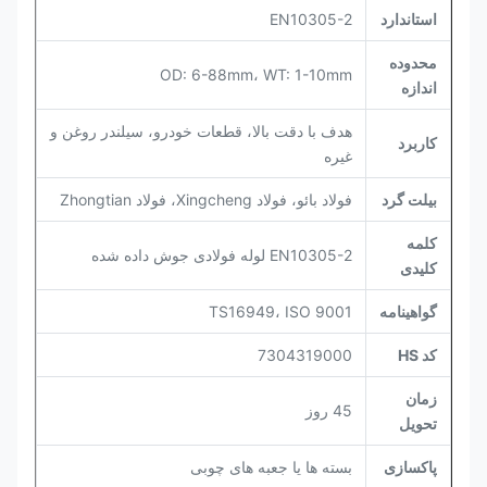
استاندارد
EN10305-2
محدوده
OD: 6-88mm، WT: 1-10mm
اندازه
هدف با دقت بالا، قطعات خودرو، سیلندر روغن و
کاربرد
غیره
بیلت گرد
فولاد بائو، فولاد Xingcheng، فولاد Zhongtian
کلمه
EN10305-2 لوله فولادی جوش داده شده
کلیدی
گواهینامه
TS16949، ISO 9001
کد HS
7304319000
زمان
45 روز
تحویل
پاکسازی
بسته ها یا جعبه های چوبی