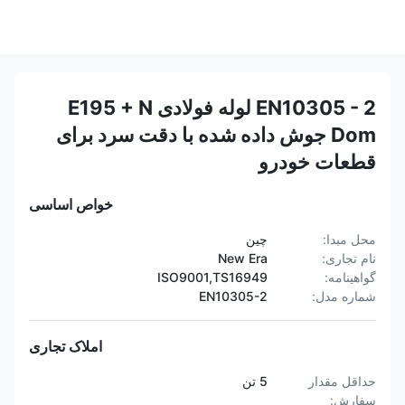
EN10305 - 2 لوله فولادی E195 + N
Dom جوش داده شده با دقت سرد برای
قطعات خودرو
خواص اساسی
محل مبدا:
چین
نام تجاری:
New Era
گواهینامه:
ISO9001,TS16949
شماره مدل:
EN10305-2
املاک تجاری
حداقل مقدار
5 تن
سفارش: