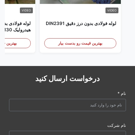
VIDEO
VIDEO
لوله فولادی بدون درز دقیق DIN2391
لوله فولادی بدون
هیدرولیک Honed SAE4130
بهترین قیمت رو بدست بیار
بهترین قیم
درخواست ارسال کنید
نام *
نام شرکت