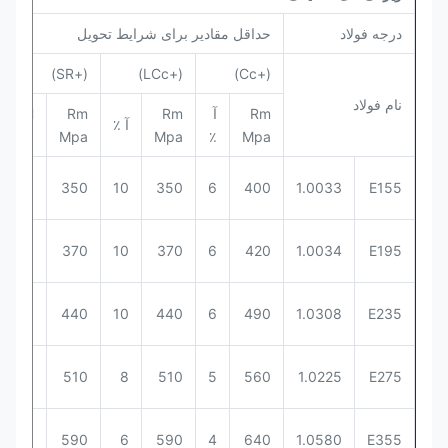
درجه فولاد
حداقل مقادیر برای شرایط تحویل
(+SR)
(+LCc)
(+Cc)
نام فولاد
Rm
آ
Rm
Rm
ReH
آ ٪
Mpa
Mpa
Mpa
٪
Mpa
245
350
10
350
6
400
1.0033
E155
260
370
10
370
6
420
1.0034
E195
325
440
10
440
6
490
1.0308
E235
375
510
8
510
5
560
1.0225
E275
435
590
6
590
4
640
1.0580
E355