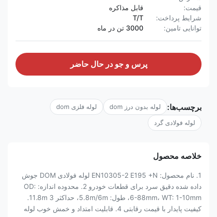
قیمت:
قابل مذاکره
شرایط پرداخت:
T/T
توانایی تامین:
3000 تن در ماه
پرس و جو در حال حاضر
برچسب‌ها:
لوله بدون درز dom
لوله فلزی dom
لوله فولادی گرد
خلاصه محصول
1. نام محصول: EN10305-2 E195 +N لوله فولادی DOM جوش
داده شده دقیق سرد برای قطعات خودرو 2. محدوده اندازه: OD:
6-88mm، WT: 1-10mm، طول: 5.8m/6m، حداکثر 11.8m 3.
کیفیت پایدار با قیمت رقابتی 4. قابلیت امتداد و خمش خوب لوله