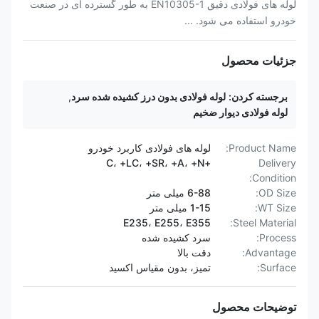
لوله های فولادی دقیق EN10305-1 به طور گسترده ای در صنعت
خودرو استفاده می شود. ...
جزئیات محصول
برجسته کردن:
لوله فولادی بدون درز کشیده شده سرد
,
لوله فولادی دیوار ضخیم
Product Name:
لوله های فولادی کاربرد خودرو
+C، +LC، +SR، +A، +N
Delivery
Condition:
OD Size:
6-88 میلی متر
WT Size:
1-15 میلی متر
E235، E255، E355
Steel Material:
Process:
سرد کشیده شده
Advantage:
دقت بالا
Surface:
تمیز، بدون مقیاس اکسید
توضیحات محصول