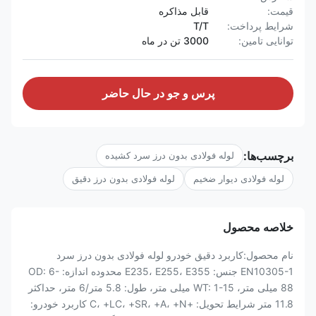
قیمت:
قابل مذاکره
شرایط پرداخت:
T/T
توانایی تامین:
3000 تن در ماه
پرس و جو در حال حاضر
برچسب‌ها:
لوله فولادی بدون درز سرد کشیده
لوله فولادی دیوار ضخیم
لوله فولادی بدون درز دقیق
خلاصه محصول
نام محصول:کاربرد دقیق خودرو لوله فولادی بدون درز سرد
EN10305-1 جنس: E235، E255، E355 محدوده اندازه: OD: 6-
88 میلی متر، WT: 1-15 میلی متر، طول: 5.8 متر/6 متر، حداکثر
11.8 متر شرایط تحویل: +C، +LC، +SR، +A، +N کاربرد خودرو: