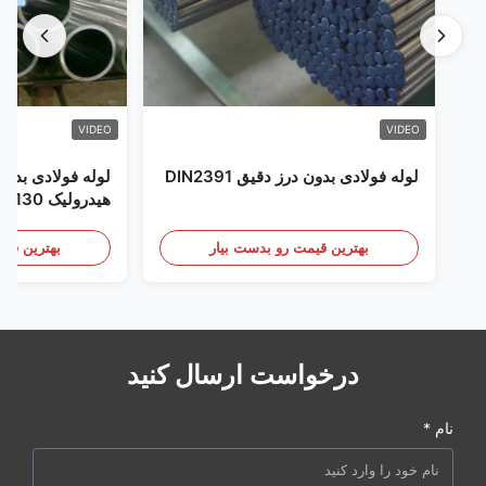
VIDEO
VIDEO
لوله فولادی بدون درز دقیق DIN2391
لوله فولادی بدون
هیدرولیک Honed SAE4130
بهترین قیمت رو بدست بیار
بهترین قیم
درخواست ارسال کنید
نام *