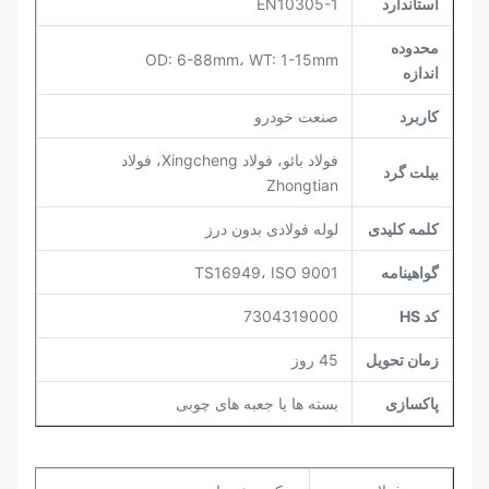
استاندارد
EN10305-1
محدوده
OD: 6-88mm، WT: 1-15mm
اندازه
کاربرد
صنعت خودرو
فولاد بائو، فولاد Xingcheng، فولاد
بیلت گرد
Zhongtian
کلمه کلیدی
لوله فولادی بدون درز
گواهینامه
TS16949، ISO 9001
کد HS
7304319000
زمان تحویل
45 روز
پاکسازی
بسته ها یا جعبه های چوبی