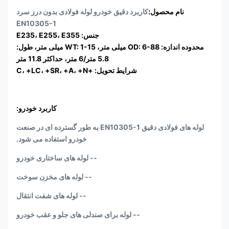
نام محصول:
کاربرد دقیق خودرو لوله فولادی بدون درز سرد
EN10305-1
جنس: E235، E255، E355
محدوده اندازه: OD: 6-88 میلی متر، WT: 1-15 میلی متر، طول:
5.8 متر/6 متر، حداکثر 11.8 متر
شرایط تحویل: +C، +LC، +SR، +A، +N
کاربرد خودرو:
لوله های فولادی دقیق EN10305-1 به طور گسترده ای در صنعت
خودرو استفاده می شود.
-- لوله های ساختاری خودرو
-- لوله های مخزن سوخت
-- لوله های شفت انتقال
-- لوله برای صندلی های جلو و عقب خودرو