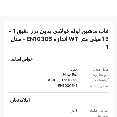
قاب ماشین لوله فولادی بدون درز دقیق 1 -
15 میلی متر WT اندازه EN10305 - مدل
1
خواص اساسی
محل مبدا:
چین
نام تجاری:
New Era
گواهینامه:
ISO9001,TS16949
شماره مدل:
EN10305-1
املاک تجاری
حداقل مقدار
1 تن
سفارش: