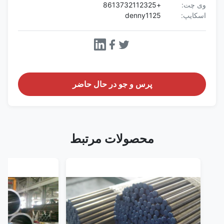
وی چت:
+8613732112325
اسکایپ:
denny1125
پرس و جو در حال حاضر
محصولات مرتبط