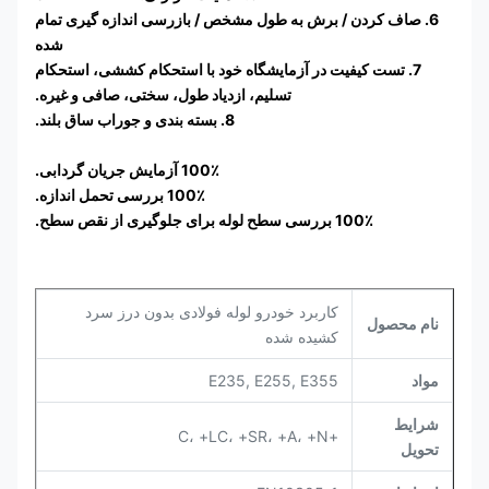
6. صاف کردن / برش به طول مشخص / بازرسی اندازه گیری تمام
شده
7. تست کیفیت در آزمایشگاه خود با استحکام کششی، استحکام
تسلیم، ازدیاد طول، سختی، صافی و غیره.
8. بسته بندی و جوراب ساق بلند.
100٪ آزمایش جریان گردابی.
100٪ بررسی تحمل اندازه.
100٪ بررسی سطح لوله برای جلوگیری از نقص سطح.
کاربرد خودرو لوله فولادی بدون درز سرد
نام محصول
کشیده شده
مواد
E235, E255, E355
شرایط
+C، +LC، +SR، +A، +N
تحویل