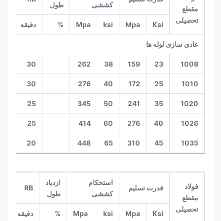
کششی
طول
مقطع
تحصیلی
Ksi
Mpa
ksi
Mpa
%
دقیقه
حدا
عادی سازی لوله ها
65
30
262
38
159
23
1008
65
30
276
40
172
25
1010
75
25
345
50
241
35
1020
80
25
414
60
276
40
1026
85
20
448
65
310
45
1035
استحکام
ازدیاد
فولاد
قدرت تسلیم
RB
RB
کششی
طول
مقطع
تحصیلی
Ksi
Mpa
ksi
Mpa
%
دقیقه
حد