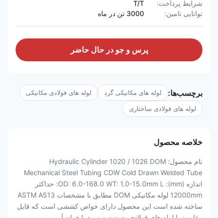
شرایط پرداخت:
T/T
توانایی تامین:
3000 تن در ماه
پرس و جو در حال حاضر
برچسب‌ها:
لوله های مکانیکی گرد
لوله های فولادی مکانیکی
لوله های فولادی ساختاری
خلاصه محصول
نام محصول: Hydraulic Cylinder 1020 / 1026 DOM
Mechanical Steel Tubing CDW Cold Drawn Welded Tube
اندازه (mm): OD: 6.0-168.0 WT: 1.0-15.0mm L: حداکثر
12000mm لوله مکانیکی DOM مطابق با مشخصات ASTM A513
ساخته شده است این محصول دارای خواص کششی است که قابل
مقایسه با لوله های فولادی بدون درز سرد با همان آ...