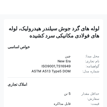
لوله های گرد جوش سیلندر هیدرولیک، لوله
های فولادی مکانیکی سرد کشیده
خواص اساسی
محل مبدا:
چین
نام تجاری:
New Era
گواهینامه:
ISO9001,TS16949
شماره مدل:
ASTM A513 Type5 DOM
املاک تجاری
حداقل مقدار
5 تن
سفارش:
قیمت:
قابل مذاکره