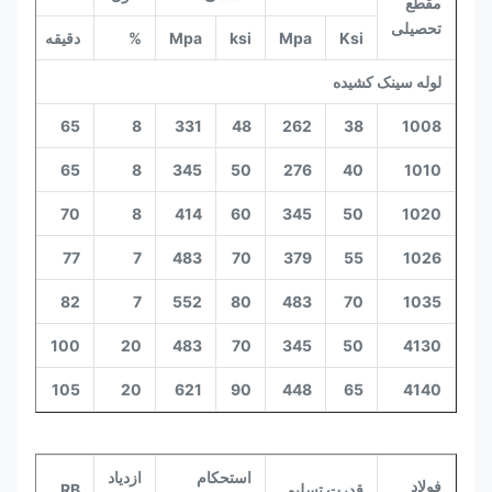
مقطع
تحصیلی
Ksi
Mpa
ksi
Mpa
%
دقیقه
حدا
لوله سینک کشیده
65
8
331
48
262
38
1008
65
8
345
50
276
40
1010
70
8
414
60
345
50
1020
77
7
483
70
379
55
1026
82
7
552
80
483
70
1035
100
20
483
70
345
50
4130
105
20
621
90
448
65
4140
استحکام
ازدیاد
فولاد
قدرت تسلیم
RB
RB