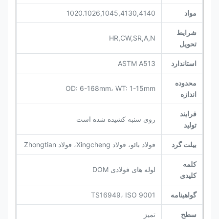
مواد
1020.1026,1045,4130,4140
شرایط
HR,CW,SR,A,N
تحویل
استاندارد
ASTM A513
محدوده
OD: 6-168mm، WT: 1-15mm
اندازه
فرایند
روی سنبه کشیده شده است
تولید
بیلت گرد
فولاد بائو، فولاد Xingcheng، فولاد Zhongtian
کلمه
لوله های فولادی DOM
کلیدی
گواهینامه
TS16949، ISO 9001
سطح
تمیز