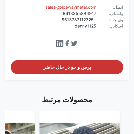
ایمیل:
sales@pipewaymetal.com
واتساپ:
8613355844917
وی چت:
+8613732112325
اسکایپ:
denny1125
پرس و جو در حال حاضر
محصولات مرتبط