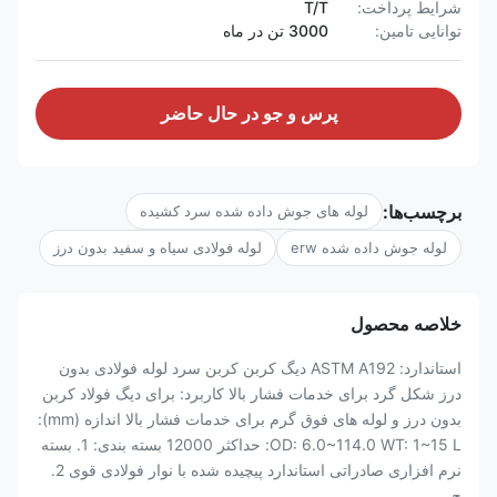
شرایط پرداخت:
T/T
توانایی تامین:
3000 تن در ماه
پرس و جو در حال حاضر
برچسب‌ها:
لوله های جوش داده شده سرد کشیده
لوله جوش داده شده erw
لوله فولادی سیاه و سفید بدون درز
خلاصه محصول
استاندارد: ASTM A192 دیگ کربن کربن سرد لوله فولادی بدون
درز شکل گرد برای خدمات فشار بالا کاربرد: برای دیگ فولاد کربن
بدون درز و لوله های فوق گرم برای خدمات فشار بالا اندازه (mm):
OD: 6.0~114.0 WT: 1~15 L: حداکثر 12000 بسته بندی: 1. بسته
نرم افزاری صادراتی استاندارد پیچیده شده با نوار فولادی قوی 2.
ج...