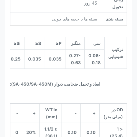
45 روز
تحویل
بسته بندی
بسته ها یا جعبه های چوبی
سی
منگنز
P≤
S≤
Si≤
ترکیب
0.27-
0.06-
شیمیایی
0.25
0.035
0.035
0.63
0.18
ابعاد و تحمل ضخامت دیوار (SA-450/SA-450M):
OD در
WT In
-
+
-
+
(میلی متر)
(mm)
≤ 1.1/2
< 1
0
20%
0.10
0.10
(38.1)
(25.4)