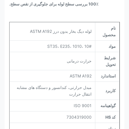
100٪ بررسی سطح لوله برای جلوگیری از نقص سطح.
نام
لوله دیگ بخار بدون درز ASTM A192
محصول
مواد
ST35، E235، 1010، 10#
شرایط
حرارت درمانی
تحویل
استاندارد
ASTM A192
مبدل حرارتی، کندانسور و دستگاه های مشابه
کاربرد
انتقال حرارت
گواهینامه
ISO 9001
کد HS
7304319000
زمان