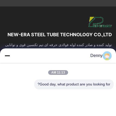
NEW-ERA STEEL TUBE TECHNOLOGY CO.,LTD
تولید کننده و صادر کننده لوله فولادی حرفه ای.تیم تکنسین قوی و توانایی
ساخت.کیفیت لوله پایدار و قیمت رقابتی.
Denny
پیوندهای سریع
صفحه اصلی
محصولات
11:13 AM
فیلم های
درباره ما
تور کارخانه
کنترل کیفیت
Good day, what product are you looking for?
با ما تماس بگیرید
درخواست نقل قول
اخبار
تماس با ما
0086-574-87491308