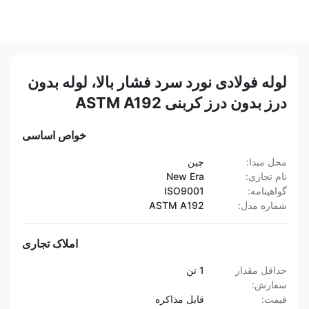
لوله فولادی نورد سرد فشار بالا، لوله بدون
درز بدون درز کربنی ASTM A192
خواص اساسی
محل مبدا:
چین
نام تجاری:
New Era
گواهینامه:
ISO9001
شماره مدل:
ASTM A192
املاک تجاری
حداقل مقدار
1 تن
سفارش:
قیمت:
قابل مذاکره