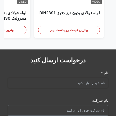
VIDEO
VIDEO
لوله فولادی بدون درز دقیق DIN2391
لوله فولادی بدون
هیدرولیک Honed SAE4130
بهترین قیمت رو بدست بیار
بهترین قیم
درخواست ارسال کنید
نام *
نام شرکت