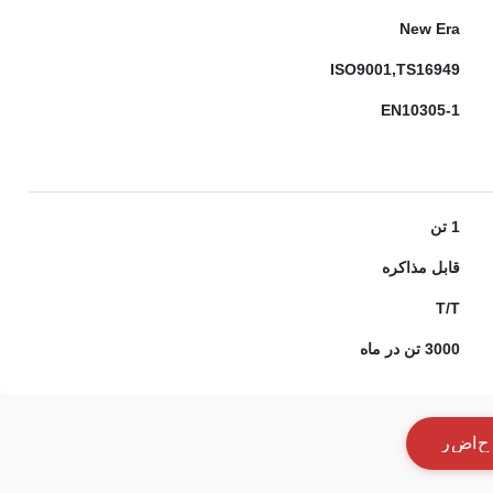
New Era
ISO9001,TS16949
EN10305-1
1 تن
قابل مذاکره
T/T
3000 تن در ماه
ح
ا
ض
ر