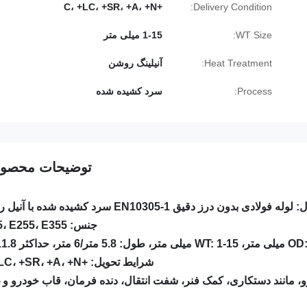
+C، +LC، +SR، +A، +N
Delivery Condition:
WT Size:
1-15 میلی متر
Heat Treatment:
آنیلینگ روشن
Process:
سرد کشیده شده
توضیحات محصو
لادی بدون درز دقیق EN10305-1 سرد کشیده شده با آنیل روشن
جنس: E235، E255، E355
شرایط تحویل: +C، +LC، +SR، +A، +N
و، مانند دستکاری، کمک فنر، شفت انتقال، دنده فرمان، قاب خودرو و غ