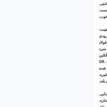
ابتی.
خوب.
فیت: