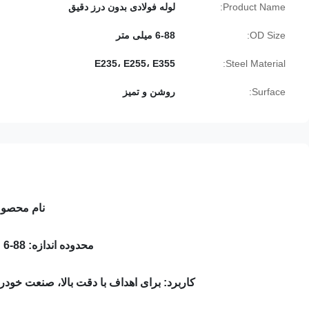
Product Name:
لوله فولادی بدون درز دقیق
OD Size:
6-88 میلی متر
E235، E255، E355
Steel Material:
Surface:
روشن و تمیز
نام محصول: لوله فو
محدوده اندازه: OD: 6-88 میلی متر، WT: 1-15 میلی متر، طول: 5.8 متر/6 متر، حداکثر 11.8 متر
کاربرد: برای اهداف با دقت بالا، صنعت خودر