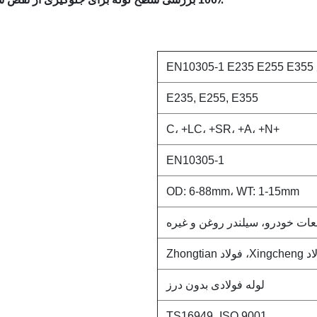
E
E235, E255, E355
+C، +LC، +SR، +A، +N
EN10305-1
OD: 6-88mm، WT: 1-15mm
عات خودرو، سیلندر روغن و غیره
Zhongtia
لوله فولادی بدون درز
TS16949، ISO 9001