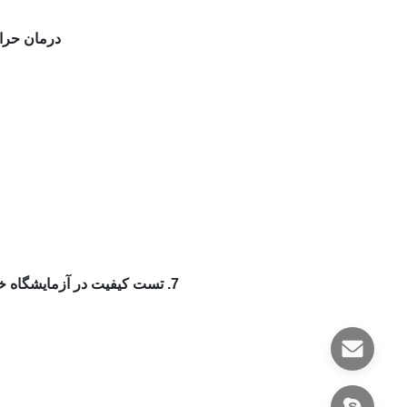
درمان حرارتی +N (برداشتن روشن)، سطح روشن و ص
7. تست کیفیت در آزمایشگاه خود با استحکام کششی، استحکام تسلیم، ازدیاد طول، سختی، صافی و غیره.