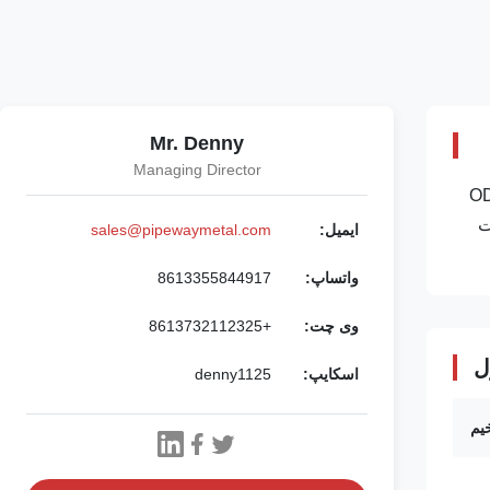
Mr. Denny
Managing Director
E235، E255، محدوده اندازه: OD: 6-88
 با دقت
ایمیل:
sales@pipewaymetal.com
واتساپ:
8613355844917
وی چت:
+8613732112325
ل
اسکایپ:
denny1125
یم