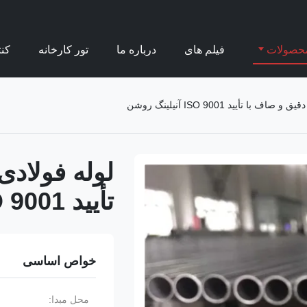
حصولات
فیلم های
درباره ما
تور کارخانه
کن
با تأیید ISO 9001 آنیلینگ روشن
لوله فولادی
تأیید ISO 9001 آنیلینگ روشن
خواص اساسی
محل مبدا: