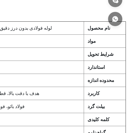
نام محصول
لوله فولادی بدون درز دقیق N10305-1 E235 E255 E355
مواد
شرایط تحویل
استاندارد
محدوده اندازه
کاربرد
هدف با دقت بالا، قط
بیلت گرد
فولاد بائو، فولاد Xingcheng، فولاد n
کلمه کلیدی
گواهینامه