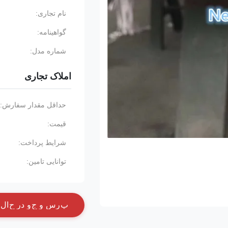
نام تجاری:
گواهینامه:
شماره مدل:
املاک تجاری
حداقل مقدار سفارش:
قیمت:
شرایط پرداخت:
توانایی تامین:
پ
ر
س
و
ج
و
د
ر
ح
ا
ل