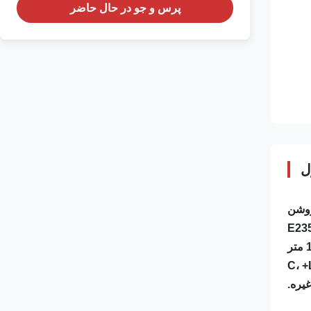
پرس و جو در حال حاضر
ل
یره.