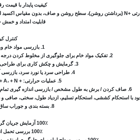
کیفیت پایدار با قیمت رق
اف، بدون مقیاس اکسید است.
قابلیت امتداد و خمش 
کنترل کی
1. بازرسی مواد خام ورودی
2. تفکیک مواد خام برای جلوگیری از مخلوط کردن درجه فولاد
3. گرمایش و چکش کاری برای طراحی سرد
4. طراحی سرد یا نورد سرد، بازرسی آنلاین
5. عملیات حرارتی: + SR، + A، + N
6. صاف کردن / برش به طول مشخص / بازرسی اندازه گیری تمام شده
8. بسته بندی و جوراب ساق بلند.
100٪ آزمایش جریان گردابی.
100٪ بررسی تحمل اندازه.
100٪ بررسی سطح لوله برای جلوگیری از نقص سطح.